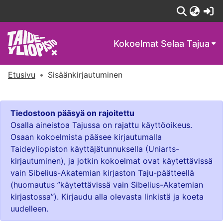
(c
Kokoelmat
Selaa Tajua
Etusivu
Sisäänkirjautuminen
Tiedostoon pääsyä on rajoitettu
Osalla aineistoa Tajussa on rajattu käyttöoikeus.
Osaan kokoelmista pääsee kirjautumalla
Taideyliopiston käyttäjätunnuksella (Uniarts-
kirjautuminen), ja jotkin kokoelmat ovat käytettävissä
vain Sibelius-Akatemian kirjaston Taju-päätteellä
(huomautus ”käytettävissä vain Sibelius-Akatemian
kirjastossa”). Kirjaudu alla olevasta linkistä ja koeta
uudelleen.