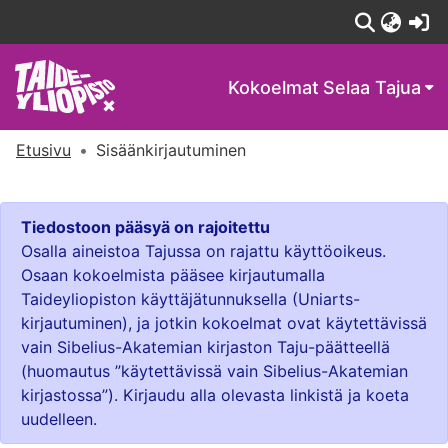
(c
Kokoelmat
Selaa Tajua
Etusivu
Sisäänkirjautuminen
Tiedostoon pääsyä on rajoitettu
Osalla aineistoa Tajussa on rajattu käyttöoikeus.
Osaan kokoelmista pääsee kirjautumalla
Taideyliopiston käyttäjätunnuksella (Uniarts-
kirjautuminen), ja jotkin kokoelmat ovat käytettävissä
vain Sibelius-Akatemian kirjaston Taju-päätteellä
(huomautus ”käytettävissä vain Sibelius-Akatemian
kirjastossa”). Kirjaudu alla olevasta linkistä ja koeta
uudelleen.