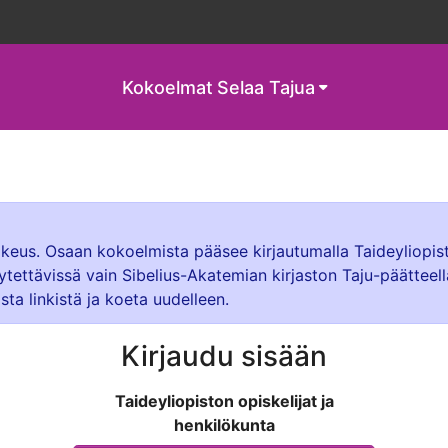
Kokoelmat
Selaa Tajua
oikeus. Osaan kokoelmista pääsee kirjautumalla Taideyliopis
ytettävissä vain Sibelius-Akatemian kirjaston Taju-päätteel
sta linkistä ja koeta uudelleen.
Kirjaudu sisään
Taideyliopiston opiskelijat ja
henkilökunta