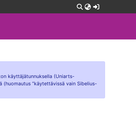
(current)
ton käyttäjätunnuksella (Uniarts-
lä (huomautus ”käytettävissä vain Sibelius-