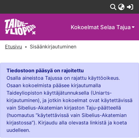
(c
Kokoelmat
Selaa Tajua
Etusivu
Sisäänkirjautuminen
Tiedostoon pääsyä on rajoitettu
Osalla aineistoa Tajussa on rajattu käyttöoikeus.
Osaan kokoelmista pääsee kirjautumalla
Taideyliopiston käyttäjätunnuksella (Uniarts-
kirjautuminen), ja jotkin kokoelmat ovat käytettävissä
vain Sibelius-Akatemian kirjaston Taju-päätteellä
(huomautus ”käytettävissä vain Sibelius-Akatemian
kirjastossa”). Kirjaudu alla olevasta linkistä ja koeta
uudelleen.