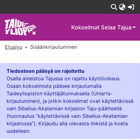
(c
Kokoelmat
Selaa Tajua
Etusivu
Sisäänkirjautuminen
Tiedostoon pääsyä on rajoitettu
Osalla aineistoa Tajussa on rajattu käyttöoikeus.
Osaan kokoelmista pääsee kirjautumalla
Taideyliopiston käyttäjätunnuksella (Uniarts-
kirjautuminen), ja jotkin kokoelmat ovat käytettävissä
vain Sibelius-Akatemian kirjaston Taju-päätteellä
(huomautus ”käytettävissä vain Sibelius-Akatemian
kirjastossa”). Kirjaudu alla olevasta linkistä ja koeta
uudelleen.