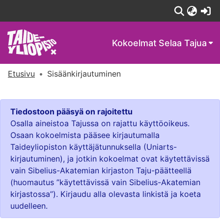
(c
Kokoelmat
Selaa Tajua
Etusivu
Sisäänkirjautuminen
Tiedostoon pääsyä on rajoitettu
Osalla aineistoa Tajussa on rajattu käyttöoikeus.
Osaan kokoelmista pääsee kirjautumalla
Taideyliopiston käyttäjätunnuksella (Uniarts-
kirjautuminen), ja jotkin kokoelmat ovat käytettävissä
vain Sibelius-Akatemian kirjaston Taju-päätteellä
(huomautus ”käytettävissä vain Sibelius-Akatemian
kirjastossa”). Kirjaudu alla olevasta linkistä ja koeta
uudelleen.