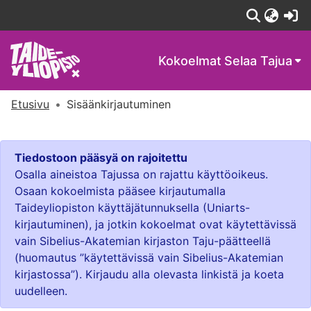
(c
Kokoelmat
Selaa Tajua
Etusivu
Sisäänkirjautuminen
Tiedostoon pääsyä on rajoitettu
Osalla aineistoa Tajussa on rajattu käyttöoikeus.
Osaan kokoelmista pääsee kirjautumalla
Taideyliopiston käyttäjätunnuksella (Uniarts-
kirjautuminen), ja jotkin kokoelmat ovat käytettävissä
vain Sibelius-Akatemian kirjaston Taju-päätteellä
(huomautus ”käytettävissä vain Sibelius-Akatemian
kirjastossa”). Kirjaudu alla olevasta linkistä ja koeta
uudelleen.