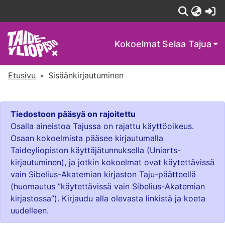
(c
Kokoelmat
Selaa Tajua
Etusivu
Sisäänkirjautuminen
Tiedostoon pääsyä on rajoitettu
Osalla aineistoa Tajussa on rajattu käyttöoikeus.
Osaan kokoelmista pääsee kirjautumalla
Taideyliopiston käyttäjätunnuksella (Uniarts-
kirjautuminen), ja jotkin kokoelmat ovat käytettävissä
vain Sibelius-Akatemian kirjaston Taju-päätteellä
(huomautus ”käytettävissä vain Sibelius-Akatemian
kirjastossa”). Kirjaudu alla olevasta linkistä ja koeta
uudelleen.