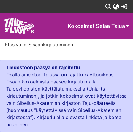
(c
Kokoelmat
Selaa Tajua
Etusivu
Sisäänkirjautuminen
Tiedostoon pääsyä on rajoitettu
Osalla aineistoa Tajussa on rajattu käyttöoikeus.
Osaan kokoelmista pääsee kirjautumalla
Taideyliopiston käyttäjätunnuksella (Uniarts-
kirjautuminen), ja jotkin kokoelmat ovat käytettävissä
vain Sibelius-Akatemian kirjaston Taju-päätteellä
(huomautus ”käytettävissä vain Sibelius-Akatemian
kirjastossa”). Kirjaudu alla olevasta linkistä ja koeta
uudelleen.