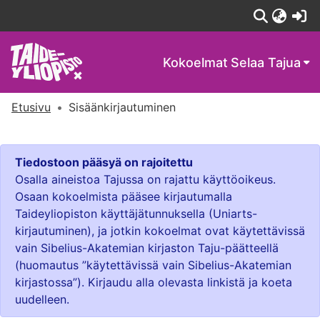
(c
Kokoelmat
Selaa Tajua
Etusivu
Sisäänkirjautuminen
Tiedostoon pääsyä on rajoitettu
Osalla aineistoa Tajussa on rajattu käyttöoikeus.
Osaan kokoelmista pääsee kirjautumalla
Taideyliopiston käyttäjätunnuksella (Uniarts-
kirjautuminen), ja jotkin kokoelmat ovat käytettävissä
vain Sibelius-Akatemian kirjaston Taju-päätteellä
(huomautus ”käytettävissä vain Sibelius-Akatemian
kirjastossa”). Kirjaudu alla olevasta linkistä ja koeta
uudelleen.