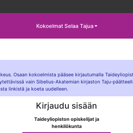
Kokoelmat
Selaa Tajua
oikeus. Osaan kokoelmista pääsee kirjautumalla Taideyliopis
ytettävissä vain Sibelius-Akatemian kirjaston Taju-päätteel
sta linkistä ja koeta uudelleen.
Kirjaudu sisään
Taideyliopiston opiskelijat ja
henkilökunta