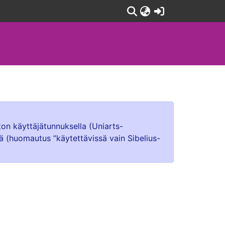
(current)
ton käyttäjätunnuksella (Uniarts-
lä (huomautus ”käytettävissä vain Sibelius-