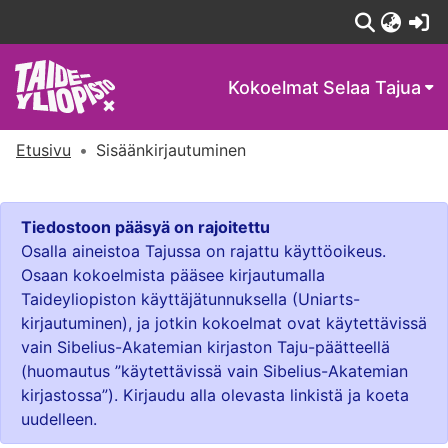
(c
Kokoelmat
Selaa Tajua
Etusivu
Sisäänkirjautuminen
Tiedostoon pääsyä on rajoitettu
Osalla aineistoa Tajussa on rajattu käyttöoikeus.
Osaan kokoelmista pääsee kirjautumalla
Taideyliopiston käyttäjätunnuksella (Uniarts-
kirjautuminen), ja jotkin kokoelmat ovat käytettävissä
vain Sibelius-Akatemian kirjaston Taju-päätteellä
(huomautus ”käytettävissä vain Sibelius-Akatemian
kirjastossa”). Kirjaudu alla olevasta linkistä ja koeta
uudelleen.