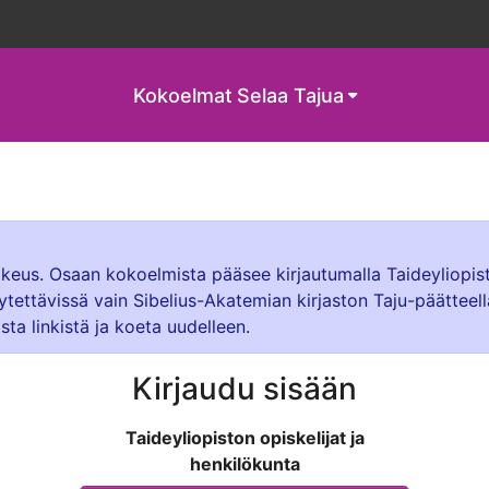
Kokoelmat
Selaa Tajua
oikeus. Osaan kokoelmista pääsee kirjautumalla Taideyliopis
ytettävissä vain Sibelius-Akatemian kirjaston Taju-päätteel
sta linkistä ja koeta uudelleen.
Kirjaudu sisään
Taideyliopiston opiskelijat ja
henkilökunta