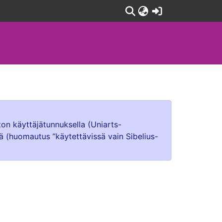
(current)
ton käyttäjätunnuksella (Uniarts-
lä (huomautus ”käytettävissä vain Sibelius-