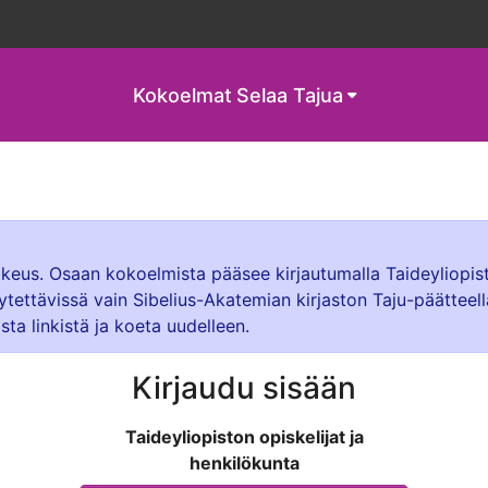
Kokoelmat
Selaa Tajua
oikeus. Osaan kokoelmista pääsee kirjautumalla Taideyliopis
ytettävissä vain Sibelius-Akatemian kirjaston Taju-päätteel
sta linkistä ja koeta uudelleen.
Kirjaudu sisään
Taideyliopiston opiskelijat ja
henkilökunta