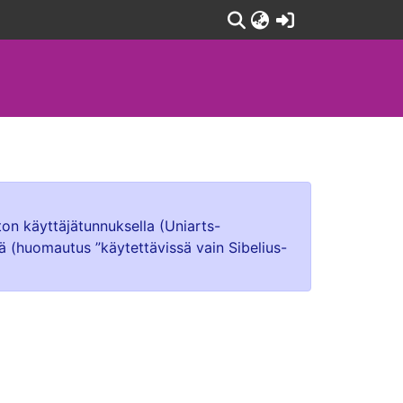
(current)
ton käyttäjätunnuksella (Uniarts-
lä (huomautus ”käytettävissä vain Sibelius-