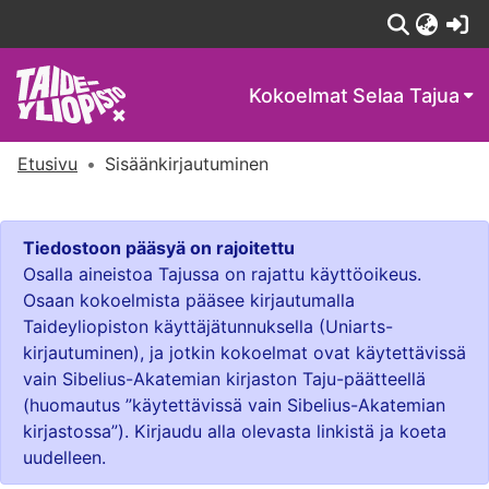
(c
Kokoelmat
Selaa Tajua
Etusivu
Sisäänkirjautuminen
Tiedostoon pääsyä on rajoitettu
Osalla aineistoa Tajussa on rajattu käyttöoikeus.
Osaan kokoelmista pääsee kirjautumalla
Taideyliopiston käyttäjätunnuksella (Uniarts-
kirjautuminen), ja jotkin kokoelmat ovat käytettävissä
vain Sibelius-Akatemian kirjaston Taju-päätteellä
(huomautus ”käytettävissä vain Sibelius-Akatemian
kirjastossa”). Kirjaudu alla olevasta linkistä ja koeta
uudelleen.