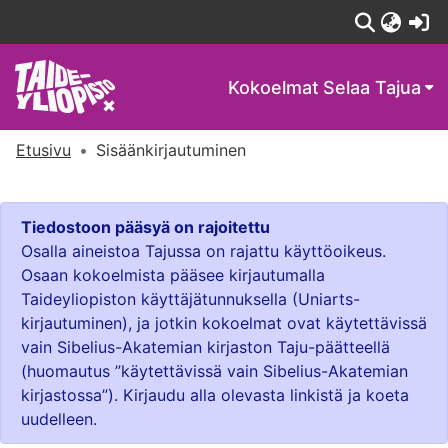
(c
Kokoelmat
Selaa Tajua
Etusivu
Sisäänkirjautuminen
Tiedostoon pääsyä on rajoitettu
Osalla aineistoa Tajussa on rajattu käyttöoikeus.
Osaan kokoelmista pääsee kirjautumalla
Taideyliopiston käyttäjätunnuksella (Uniarts-
kirjautuminen), ja jotkin kokoelmat ovat käytettävissä
vain Sibelius-Akatemian kirjaston Taju-päätteellä
(huomautus ”käytettävissä vain Sibelius-Akatemian
kirjastossa”). Kirjaudu alla olevasta linkistä ja koeta
uudelleen.