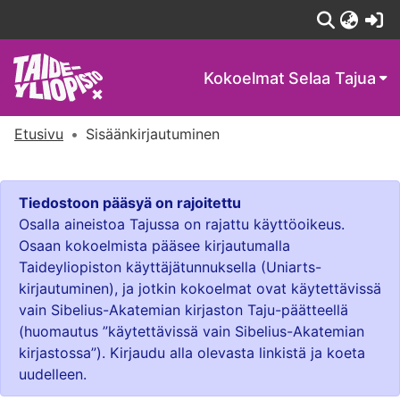
(c
Kokoelmat
Selaa Tajua
Etusivu
Sisäänkirjautuminen
Tiedostoon pääsyä on rajoitettu
Osalla aineistoa Tajussa on rajattu käyttöoikeus.
Osaan kokoelmista pääsee kirjautumalla
Taideyliopiston käyttäjätunnuksella (Uniarts-
kirjautuminen), ja jotkin kokoelmat ovat käytettävissä
vain Sibelius-Akatemian kirjaston Taju-päätteellä
(huomautus ”käytettävissä vain Sibelius-Akatemian
kirjastossa”). Kirjaudu alla olevasta linkistä ja koeta
uudelleen.