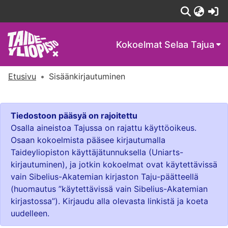
(c
Kokoelmat
Selaa Tajua
Etusivu
Sisäänkirjautuminen
Tiedostoon pääsyä on rajoitettu
Osalla aineistoa Tajussa on rajattu käyttöoikeus.
Osaan kokoelmista pääsee kirjautumalla
Taideyliopiston käyttäjätunnuksella (Uniarts-
kirjautuminen), ja jotkin kokoelmat ovat käytettävissä
vain Sibelius-Akatemian kirjaston Taju-päätteellä
(huomautus ”käytettävissä vain Sibelius-Akatemian
kirjastossa”). Kirjaudu alla olevasta linkistä ja koeta
uudelleen.