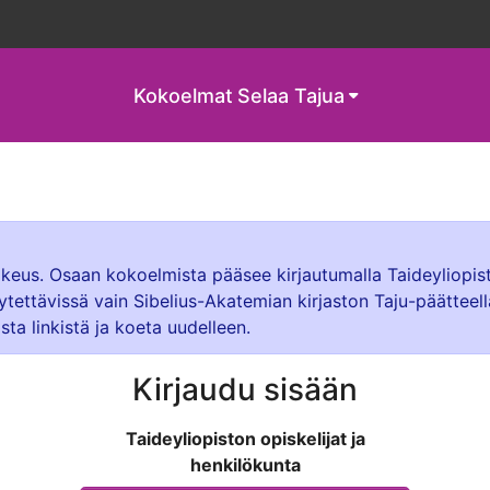
Kokoelmat
Selaa Tajua
oikeus. Osaan kokoelmista pääsee kirjautumalla Taideyliopis
ytettävissä vain Sibelius-Akatemian kirjaston Taju-päätteel
sta linkistä ja koeta uudelleen.
Kirjaudu sisään
Taideyliopiston opiskelijat ja
henkilökunta