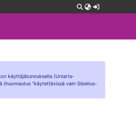
(current)
ton käyttäjätunnuksella (Uniarts-
lä (huomautus ”käytettävissä vain Sibelius-