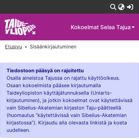
(c
Kokoelmat
Selaa Tajua
Etusivu
Sisäänkirjautuminen
Tiedostoon pääsyä on rajoitettu
Osalla aineistoa Tajussa on rajattu käyttöoikeus.
Osaan kokoelmista pääsee kirjautumalla
Taideyliopiston käyttäjätunnuksella (Uniarts-
kirjautuminen), ja jotkin kokoelmat ovat käytettävissä
vain Sibelius-Akatemian kirjaston Taju-päätteellä
(huomautus ”käytettävissä vain Sibelius-Akatemian
kirjastossa”). Kirjaudu alla olevasta linkistä ja koeta
uudelleen.