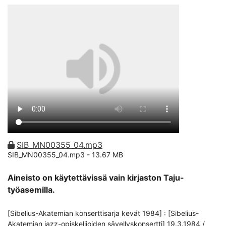
SIB_MN00355_04.mp3
SIB_MN00355_04.mp3 -
13.67 MB
Aineisto on käytettävissä vain kirjaston Taju-
työasemilla.
[Sibelius-Akatemian konserttisarja kevät 1984] : [Sibelius-
Akatemian jazz-opiskelijoiden sävellyskonsertti] 19.3.1984 /