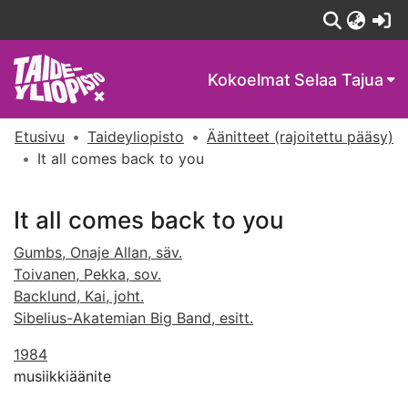
(c
Kokoelmat
Selaa Tajua
Etusivu
Taideyliopisto
Äänitteet (rajoitettu pääsy)
It all comes back to you
It all comes back to you
Gumbs, Onaje Allan, säv.
Toivanen, Pekka, sov.
Backlund, Kai, joht.
Sibelius-Akatemian Big Band, esitt.
1984
musiikkiäänite