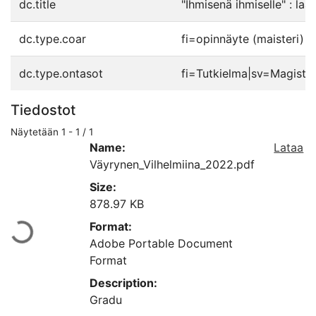
dc.title
"Ihmisenä ihmiselle" : la
dc.type.coar
fi=opinnäyte (maisteri)|
dc.type.ontasot
fi=Tutkielma|sv=Magiste
Tiedostot
Näytetään
1 - 1 / 1
Name:
Lataa
Väyrynen_Vilhelmiina_2022.pdf
Size:
Ladataan...
878.97 KB
Format:
Adobe Portable Document
Format
Description:
Gradu