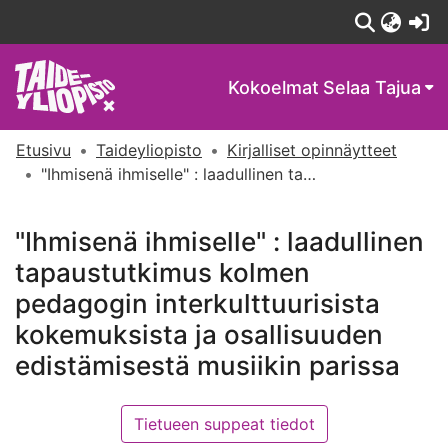
(c
Kokoelmat
Selaa Tajua
Etusivu
Taideyliopisto
Kirjalliset opinnäytteet
"Ihmisenä ihmiselle" : laadullinen tapaustutkimus kolmen pedagogin interkulttuurisista kokemuksista ja osallisuuden edistämisestä musiikin parissa
"Ihmisenä ihmiselle" : laadullinen
tapaustutkimus kolmen
pedagogin interkulttuurisista
kokemuksista ja osallisuuden
edistämisestä musiikin parissa
Tietueen suppeat tiedot