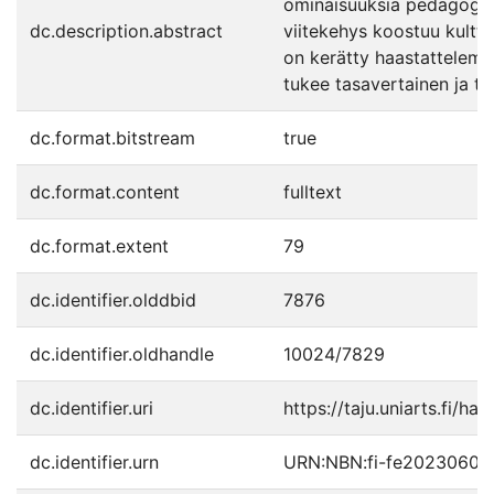
ominaisuuksia pedagogit k
dc.description.abstract
viitekehys koostuu kulttu
on kerätty haastattelemal
tukee tasavertainen ja tu
dc.format.bitstream
true
dc.format.content
fulltext
dc.format.extent
79
dc.identifier.olddbid
7876
dc.identifier.oldhandle
10024/7829
dc.identifier.uri
https://taju.uniarts.fi/han
dc.identifier.urn
URN:NBN:fi-fe2023060