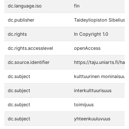
dc.language.iso
fin
dc.publisher
Taideyliopiston Sibelius
dc.rights
In Copyright 1.0
dc.rights.accesslevel
openAccess
dc.source.identifier
https://taju.uniarts.fi/h
dc.subject
kulttuurinen moninaisuus
dc.subject
interkulttuurisuus
dc.subject
toimijuus
dc.subject
yhteenkuuluvuus