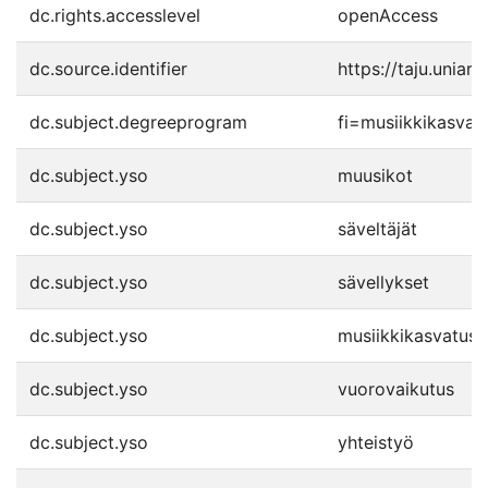
dc.rights.accesslevel
openAccess
dc.source.identifier
https://taju.uniar
dc.subject.degreeprogram
fi=musiikkikasva
dc.subject.yso
muusikot
dc.subject.yso
säveltäjät
dc.subject.yso
sävellykset
dc.subject.yso
musiikkikasvatus
dc.subject.yso
vuorovaikutus
dc.subject.yso
yhteistyö