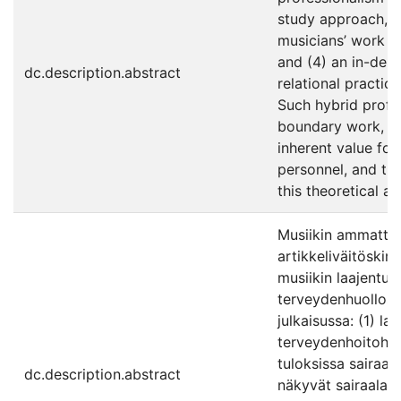
study approach, th
musicians’ work an
and (4) an in-dept
dc.description.abstract
relational practic
Such hybrid profe
boundary work, inc
inherent value for
personnel, and the
this theoretical a
Musiikin ammattila
artikkeliväitöskir
musiikin laajentuv
terveydenhuollossa
julkaisussa: (1) l
terveydenhoitohenk
tuloksissa sairaal
dc.description.abstract
näkyvät sairaalam