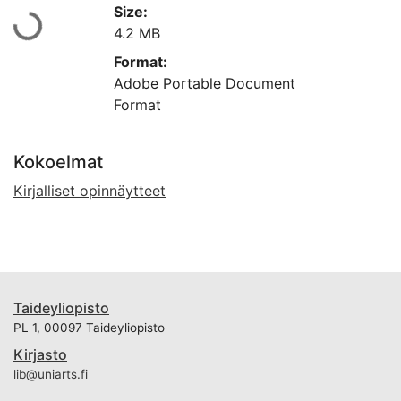
Size:
Ladataan...
4.2 MB
Format:
Adobe Portable Document
Format
Kokoelmat
Kirjalliset opinnäytteet
Taideyliopisto
PL 1, 00097 Taideyliopisto
Kirjasto
lib@uniarts.fi