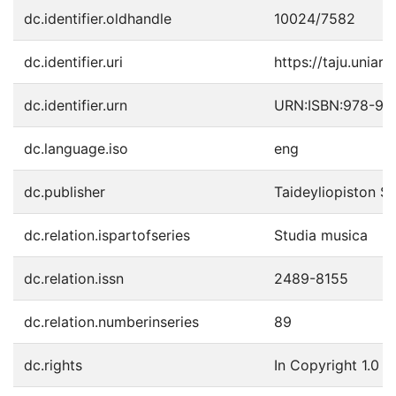
dc.identifier.oldhandle
10024/7582
dc.identifier.uri
https://taju.uniart
dc.identifier.urn
URN:ISBN:978-95
dc.language.iso
eng
dc.publisher
Taideyliopiston S
dc.relation.ispartofseries
Studia musica
dc.relation.issn
2489-8155
dc.relation.numberinseries
89
dc.rights
In Copyright 1.0