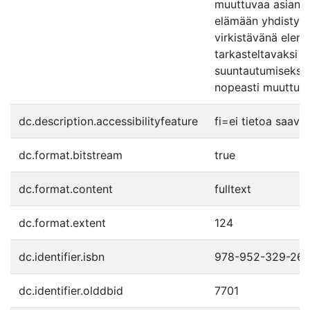
muuttuvaa asiantu
elämään yhdistyes
virkistävänä eleme
tarkasteltavaksi k
suuntautumiseksi k
nopeasti muuttuva
dc.description.accessibilityfeature
fi=ei tietoa saav
dc.format.bitstream
true
dc.format.content
fulltext
dc.format.extent
124
dc.identifier.isbn
978-952-329-264
dc.identifier.olddbid
7701