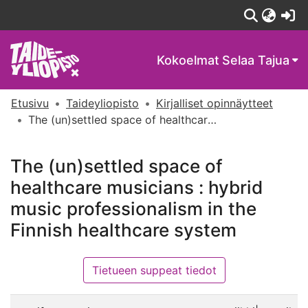
(c
Kokoelmat
Selaa Tajua
Etusivu
Taideyliopisto
Kirjalliset opinnäytteet
The (un)settled space of healthcare musicians : hybrid music professionalism in the Finnish healthcare system
The (un)settled space of
healthcare musicians : hybrid
music professionalism in the
Finnish healthcare system
Tietueen suppeat tiedot