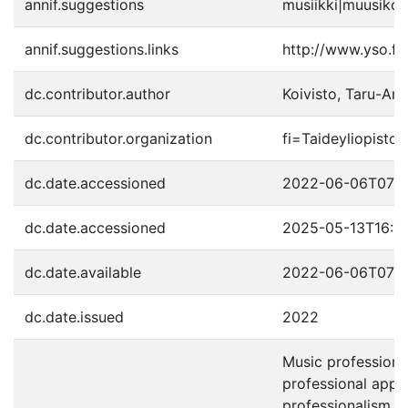
annif.suggestions
musiikki|muusikot|
annif.suggestions.links
http://www.yso.fi
dc.contributor.author
Koivisto, Taru-Ann
dc.contributor.organization
fi=Taideyliopisto
dc.date.accessioned
2022-06-06T07:3
dc.date.accessioned
2025-05-13T16:1
dc.date.available
2022-06-06T07:3
dc.date.issued
2022
Music professional
professional appr
professionalism in