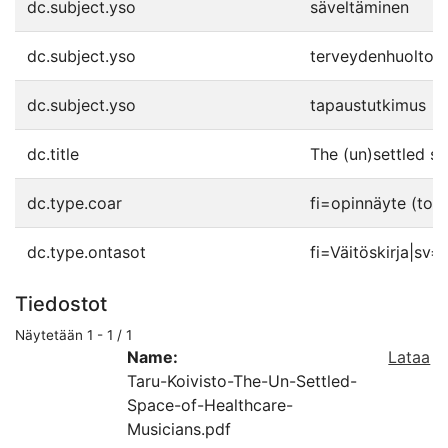
dc.subject.yso
säveltäminen
dc.subject.yso
terveydenhuolto
dc.subject.yso
tapaustutkimus
dc.title
The (un)settled sp
dc.type.coar
fi=opinnäyte (toh
dc.type.ontasot
fi=Väitöskirja|sv
Tiedostot
Näytetään
1 - 1 / 1
Name:
Lataa
Taru-Koivisto-The-Un-Settled-
Space-of-Healthcare-
Musicians.pdf