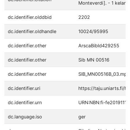
Monteverdi]. - 1 kelan
dc.identifier.olddbid
2202
dc.identifier.oldhandle
10024/95995
dc.identifier.other
ArscaBibId429255
dc.identifier.other
Sib MN 00516
dc.identifier.other
SIB_MN00516B_03.mp3
dc.identifier.uri
https://taju.uniarts.fi/
dc.identifier.urn
URN:NBN:fi-fe2019111
dc.language.iso
ger