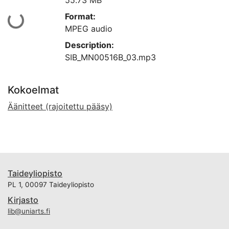
55.73 MB
Ladataan...
Format:
MPEG audio
Description:
SIB_MN00516B_03.mp3
Kokoelmat
Äänitteet (rajoitettu pääsy)
Taideyliopisto
PL 1, 00097 Taideyliopisto
Kirjasto
lib@uniarts.fi