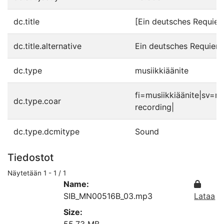
dc.title
[Ein deutsches Requie
dc.title.alternative
Ein deutsches Requiem
dc.type
musiikkiäänite
fi=musiikkiäänite|sv=m
dc.type.coar
recording|
dc.type.dcmitype
Sound
Tiedostot
Näytetään
1 - 1 / 1
Name:
SIB_MN00516B_03.mp3
Lataa
Size: