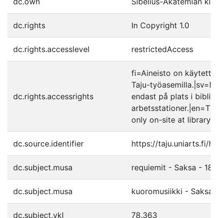
dc.own
Sibelius-Akatemian kirj
dc.rights
In Copyright 1.0
dc.rights.accesslevel
restrictedAccess
fi=Aineisto on käytettäv
Taju-työasemilla.|sv=Mat
dc.rights.accessrights
endast på plats i biblio
arbetsstationer.|en=The
only on-site at library'
dc.source.identifier
https://taju.uniarts.fi
dc.subject.musa
requiemit - Saksa - 18
dc.subject.musa
kuoromusiikki - Saksa 
dc.subject.ykl
78.363