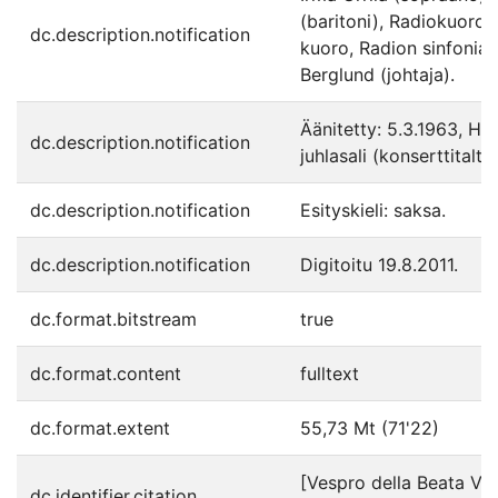
(baritoni), Radiokuoro,
dc.description.notification
kuoro, Radion sinfoniao
Berglund (johtaja).
Äänitetty: 5.3.1963, Hel
dc.description.notification
juhlasali (konserttitaltio
dc.description.notification
Esityskieli: saksa.
dc.description.notification
Digitoitu 19.8.2011.
dc.format.bitstream
true
dc.format.content
fulltext
dc.format.extent
55,73 Mt (71'22)
[Vespro della Beata Ver
dc.identifier.citation