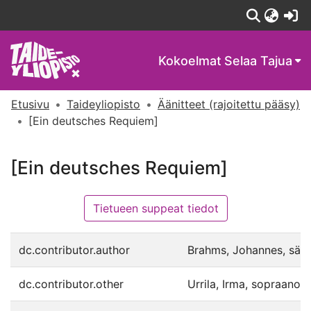
(c
Kokoelmat
Selaa Tajua
Etusivu
Taideyliopisto
Äänitteet (rajoitettu pääsy)
[Ein deutsches Requiem]
[Ein deutsches Requiem]
Tietueen suppeat tiedot
dc.contributor.author
Brahms, Johannes, säv.
dc.contributor.other
Urrila, Irma, sopraano.