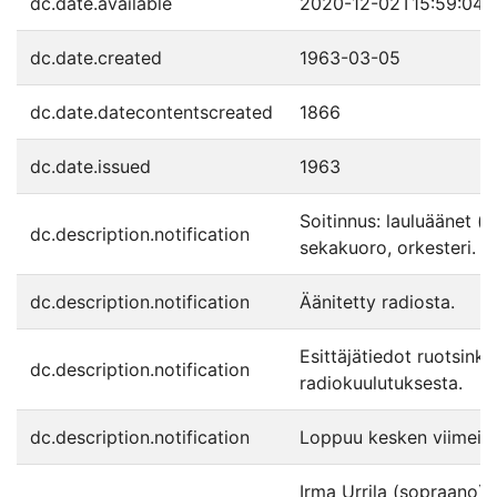
dc.date.available
2020-12-02T15:59:04Z
dc.date.created
1963-03-05
dc.date.datecontentscreated
1866
dc.date.issued
1963
Soitinnus: lauluäänet (s
dc.description.notification
sekakuoro, orkesteri.
dc.description.notification
Äänitetty radiosta.
Esittäjätiedot ruotsinki
dc.description.notification
radiokuulutuksesta.
dc.description.notification
Loppuu kesken viimeis
Irma Urrila (sopraano),