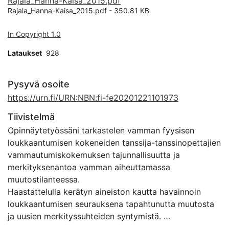
Rajala_Hanna-Kaisa_2015.pdf
Rajala_Hanna-Kaisa_2015.pdf -
350.81 KB
In Copyright 1.0
Lataukset
928
Pysyvä osoite
https://urn.fi/URN:NBN:fi-fe20201221101973
Tiivistelmä
Opinnäytetyössäni tarkastelen vamman fyysisen
loukkaantumisen kokeneiden tanssija-tanssinopettajien
vammautumiskokemuksen tajunnallisuutta ja
merkityksenantoa vamman aiheuttamassa
muutostilanteessa.
Haastattelulla kerätyn aineiston kautta havainnoin
loukkaantumisen seurauksena tapahtunutta muutosta
ja uusien merkityssuhteiden syntymistä.
Aineiston keräsin teemahaastattelemalla kolmea