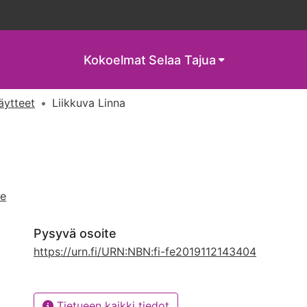
Kokoelmat
Selaa Tajua
näytteet
Liikkuva Linna
de
Pysyvä osoite
https://urn.fi/URN:NBN:fi-fe2019112143404
Tietueen kaikki tiedot