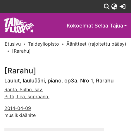
(c
Kokoelmat
Selaa Tajua
Etusivu
Taideyliopisto
Äänitteet (rajoitettu pääsy)
[Rarahu]
[Rarahu]
Laulut, lauluääni, piano, op3a. Nro 1, Rarahu
Ranta, Sulho, säv.
Piltti, Lea, sopraano.
2014-04-09
musiikkiäänite