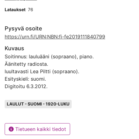
Lataukset
76
Pysyvä osoite
https://urn.fi/URN:NBN:fi-fe2019111840799
Kuvaus
Soitinnus: lauluääni (sopraano), piano.
Äänitetty radiosta.
luultavasti Lea Piltti (sopraano).
Esityskieli: suomi.
Digitoitu 6.3.2012.
Avainsanat
LAULUT - SUOMI - 1920-LUKU
Tietueen kaikki tiedot