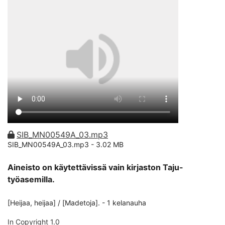
SIB_MN00549A_03.mp3
SIB_MN00549A_03.mp3 -
3.02 MB
Aineisto on käytettävissä vain kirjaston Taju-
työasemilla.
[Heijaa, heijaa] / [Madetoja]. - 1 kelanauha
In Copyright 1.0