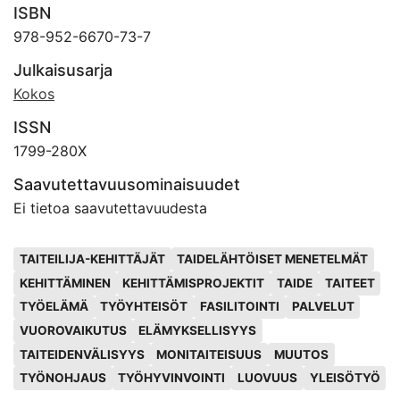
ISBN
978-952-6670-73-7
Julkaisusarja
Kokos
ISSN
1799-280X
Saavutettavuusominaisuudet
Ei tietoa saavutettavuudesta
Avainsanat
TAITEILIJA-KEHITTÄJÄT
TAIDELÄHTÖISET MENETELMÄT
KEHITTÄMINEN
KEHITTÄMISPROJEKTIT
TAIDE
TAITEET
TYÖELÄMÄ
TYÖYHTEISÖT
FASILITOINTI
PALVELUT
VUOROVAIKUTUS
ELÄMYKSELLISYYS
TAITEIDENVÄLISYYS
MONITAITEISUUS
MUUTOS
TYÖNOHJAUS
TYÖHYVINVOINTI
LUOVUUS
YLEISÖTYÖ