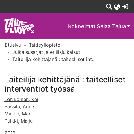
(c
Kokoelmat
Selaa Tajua
Etusivu
Taideyliopisto
Julkaisusarjat ja erillisjulkaisut
Taiteilija kehittäjänä : taiteelliset interventiot työssä
Taiteilija kehittäjänä : taiteelliset
interventiot työssä
Lehikoinen, Kai
Pässilä, Anne
Martin, Mari
Pulkki, Maiju
2016