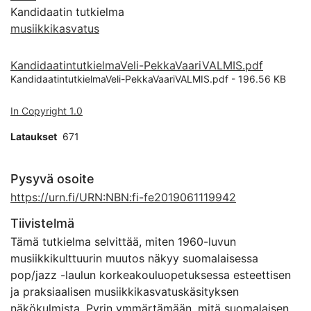
Kandidaatin tutkielma
musiikkikasvatus
KandidaatintutkielmaVeli-PekkaVaariVALMIS.pdf
KandidaatintutkielmaVeli-PekkaVaariVALMIS.pdf -
196.56 KB
In Copyright 1.0
Lataukset
671
Pysyvä osoite
https://urn.fi/URN:NBN:fi-fe2019061119942
Tiivistelmä
Tämä tutkielma selvittää, miten 1960-luvun
musiikkikulttuurin muutos näkyy suomalaisessa
pop/jazz -laulun korkeakouluopetuksessa esteettisen
ja praksiaalisen musiikkikasvatuskäsityksen
näkökulmista. Pyrin ymmärtämään, mitä suomalaisen