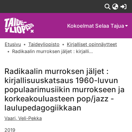
(c
Kokoelmat
Selaa Tajua
Etusivu
Taideyliopisto
Kirjalliset opinnäytteet
Radikaalin murroksen jäljet : kirjallisuuskatsaus 1960-luvun populaarimusiikin murrokseen ja korkeakouluasteen pop/jazz -laulupedagogiikkaan
Radikaalin murroksen jäljet :
kirjallisuuskatsaus 1960-luvun
populaarimusiikin murrokseen ja
korkeakouluasteen pop/jazz -
laulupedagogiikkaan
Vaari, Veli-Pekka
2019