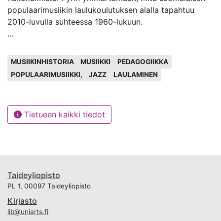
populaarimusiikin laulukoulutuksen alalla tapahtuu
2010-luvulla suhteessa 1960-lukuun.
Tutkimuskirjallisuudelle esittämäni tutkimuskysymykset
Avainsanat
ovat:
MUSIIKINHISTORIA
MUSIIKKI
PEDAGOGIIKKA
POPULAARIMUSIIKKI,
JAZZ
LAULAMINEN
1) Miten populaarimusiikin laulutapa kehittyi 1960-
luvun Suomessa?
Tietueen kaikki tiedot
2) Miten tämä kehitys näkyy suomalaisessa pop/jazz -
laulun korkeakouluopetuksessa?
Toteutin tutkimukseni systemaattisena
kirjallisuuskatsauksena, jossa esitellään aiemmin
Taideyliopisto
aiheesta tehtyjä keskeisiä tutkimuksia ja pyritään
PL 1, 00097 Taideyliopisto
antamaan kattava yleiskuva ilmiöstä aikaisempaan
tutkimustietoon pohjautuen. Perusteena analysoitavan
Kirjasto
aineiston valitsemiselle on se, että valikoitu
lib@uniarts.fi