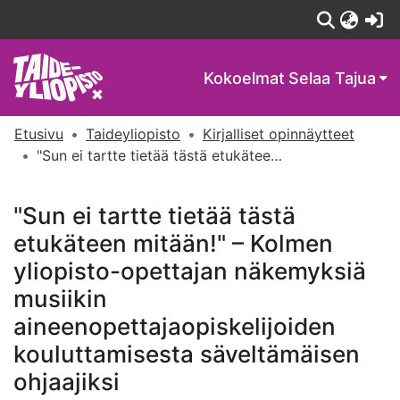
(c
Kokoelmat
Selaa Tajua
Etusivu
Taideyliopisto
Kirjalliset opinnäytteet
"Sun ei tartte tietää tästä etukäteen mitään!" – Kolmen yliopisto-opettajan näkemyksiä musiikin aineenopettajaopiskelijoiden kouluttamisesta säveltämäisen ohjaajiksi
"Sun ei tartte tietää tästä
etukäteen mitään!" – Kolmen
yliopisto-opettajan näkemyksiä
musiikin
aineenopettajaopiskelijoiden
kouluttamisesta säveltämäisen
ohjaajiksi