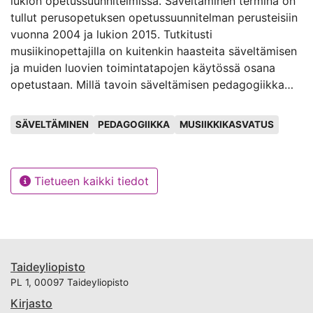
lukion opetussuunnitelmissa. Säveltäminen terminä on
tullut perusopetuksen opetussuunnitelman perusteisiin
vuonna 2004 ja lukion 2015. Tutkitusti
musiikinopettajilla on kuitenkin haasteita säveltämisen
ja muiden luovien toimintatapojen käytössä osana
opetustaan. Millä tavoin säveltämisen pedagogiikka
näkyy musiikin aineenopettajia kouluttavissa
Avainsanat
korkeakouluissa?
SÄVELTÄMINEN
PEDAGOGIIKKA
MUSIIKKIKASVATUS
Tutkimuksen aineisto kerättiin kolmella yliopisto-
opettajan teemahaastattelulla. Tutkimuskysymyksiin
Tietueen kaikki tiedot
pyrin vastaamaan haastattelujen perusteella:
Minkälaisia ajatuksia opettajilla on säveltämisestä?
Huomioidaanko säveltämisen pedagogiikka
korkeakouluissa? Onko opetuksessa mahdollisesti
joitain haasteita? Tutkimuksen viitekehyksessä
Taideyliopisto
määrittelen säveltämistä yleisesti sekä
PL 1, 00097 Taideyliopisto
musiikkikasvatuksen kontekstissa. Tarkastelen myös
nykyisen säveltämismyönteisyyden taustalla
Kirjasto