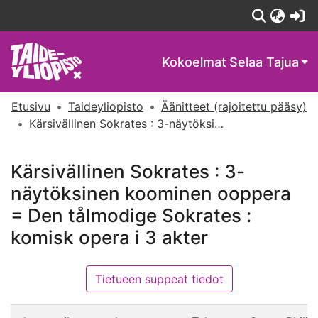
(c
Kokoelmat
Selaa Tajua
Etusivu
Taideyliopisto
Äänitteet (rajoitettu pääsy)
Kärsivällinen Sokrates : 3-näytöksinen koominen ooppera = Den tålmodige Sokrates : komisk opera i 3 akter
Kärsivällinen Sokrates : 3-
näytöksinen koominen ooppera
= Den tålmodige Sokrates :
komisk opera i 3 akter
Tietueen suppeat tiedot