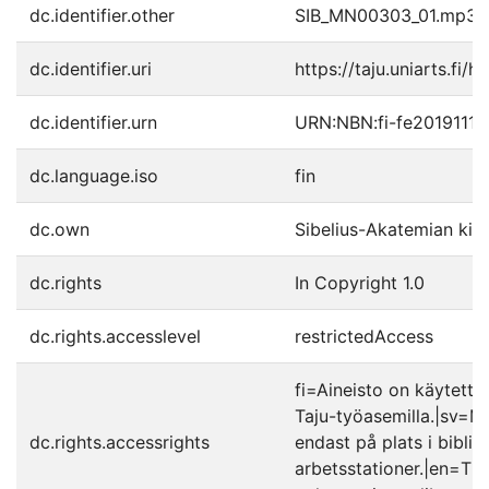
dc.identifier.other
SIB_MN00303_01.mp3
dc.identifier.uri
https://taju.uniarts.fi/
dc.identifier.urn
URN:NBN:fi-fe2019111
dc.language.iso
fin
dc.own
Sibelius-Akatemian kirj
dc.rights
In Copyright 1.0
dc.rights.accesslevel
restrictedAccess
fi=Aineisto on käytettäv
Taju-työasemilla.|sv=Mat
dc.rights.accessrights
endast på plats i biblio
arbetsstationer.|en=The