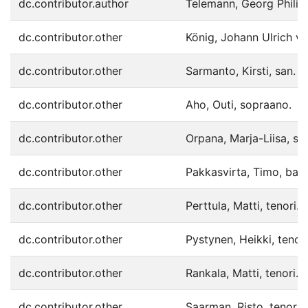
dc.contributor.author
Telemann, Georg Philipp
dc.contributor.other
König, Johann Ulrich vo
dc.contributor.other
Sarmanto, Kirsti, san.
dc.contributor.other
Aho, Outi, sopraano.
dc.contributor.other
Orpana, Marja-Liisa, so
dc.contributor.other
Pakkasvirta, Timo, barit
dc.contributor.other
Perttula, Matti, tenori.
dc.contributor.other
Pystynen, Heikki, tenori
dc.contributor.other
Rankala, Matti, tenori.
dc.contributor.other
Saarman, Risto, tenori.