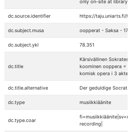
only on-site at library'
dc.source.identifier
https://taju.uniarts.fi
dc.subject.musa
oopperat - Saksa - 172
dc.subject.ykl
78.351
Kärsivällinen Sokrates 
dc.title
koominen ooppera = De
komisk opera i 3 akter
dc.title.alternative
Der geduldige Socrate
dc.type
musiikkiäänite
fi=musiikkiäänite|sv=m
dc.type.coar
recording|