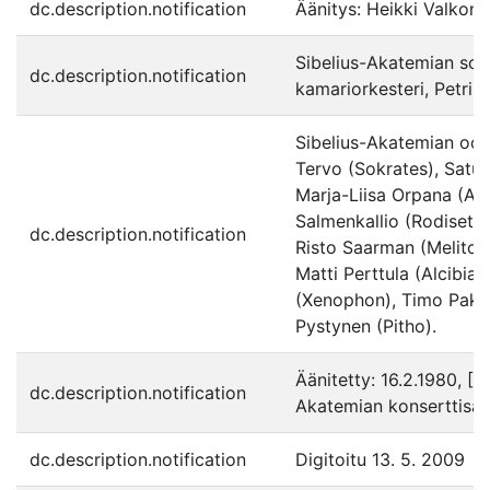
dc.description.notification
Äänitys: Heikki Valkone
Sibelius-Akatemian soit
dc.description.notification
kamariorkesteri, Petri S
Sibelius-Akatemian oo
Tervo (Sokrates), Satu 
Marja-Liisa Orpana (Am
Salmenkallio (Rodisette
dc.description.notification
Risto Saarman (Melito), 
Matti Perttula (Alcibiad
(Xenophon), Timo Pakka
Pystynen (Pitho).
Äänitetty: 16.2.1980, [He
dc.description.notification
Akatemian konserttisali
dc.description.notification
Digitoitu 13. 5. 2009