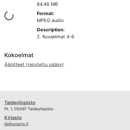
84.48 MB
Format:
Ladataan...
MPEG audio
Description:
2. Kuvaelmat 4-6
Kokoelmat
Äänitteet (rajoitettu pääsy)
Taideyliopisto
PL 1, 00097 Taideyliopisto
Kirjasto
lib@uniarts.fi