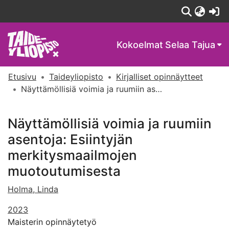
(c
Kokoelmat
Selaa Tajua
Etusivu
Taideyliopisto
Kirjalliset opinnäytteet
Näyttämöllisiä voimia ja ruumiin asentoja: Esiintyjän merkitysmaailmojen muotoutumisesta
Näyttämöllisiä voimia ja ruumiin
asentoja: Esiintyjän
merkitysmaailmojen
muotoutumisesta
Holma, Linda
2023
Maisterin opinnäytetyö