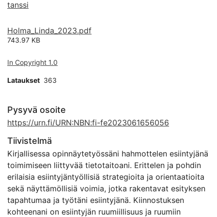
tanssi
Holma_Linda_2023.pdf
743.97 KB
In Copyright 1.0
Lataukset
363
Pysyvä osoite
https://urn.fi/URN:NBN:fi-fe2023061656056
Tiivistelmä
Kirjallisessa opinnäytetyössäni hahmottelen esiintyjänä
toimimiseen liittyvää tietotaitoani. Erittelen ja pohdin
erilaisia esiintyjäntyöllisiä strategioita ja orientaatioita
sekä näyttämöllisiä voimia, jotka rakentavat esityksen
tapahtumaa ja työtäni esiintyjänä. Kiinnostuksen
kohteenani on esiintyjän ruumiillisuus ja ruumiin