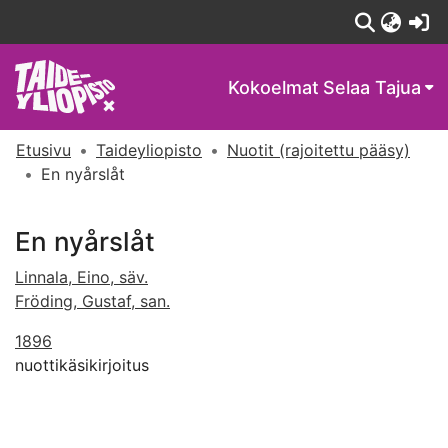
(c
Kokoelmat
Selaa Tajua
Etusivu
Taideyliopisto
Nuotit (rajoitettu pääsy)
En nyårslåt
En nyårslåt
Linnala, Eino, säv.
Fröding, Gustaf, san.
1896
nuottikäsikirjoitus