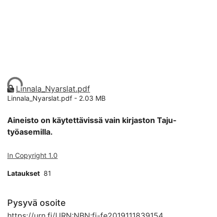
Ladataan...
Linnala_Nyarslat.pdf
Linnala_Nyarslat.pdf -
2.03 MB
Aineisto on käytettävissä vain kirjaston Taju-
työasemilla.
In Copyright 1.0
Lataukset
81
Pysyvä osoite
https://urn.fi/URN:NBN:fi-fe2019111839154