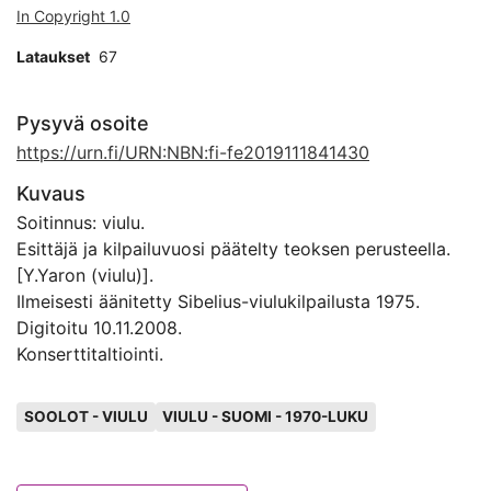
In Copyright 1.0
Lataukset
67
Pysyvä osoite
https://urn.fi/URN:NBN:fi-fe2019111841430
Kuvaus
Soitinnus: viulu.
Esittäjä ja kilpailuvuosi päätelty teoksen perusteella.
[Y.Yaron (viulu)].
Ilmeisesti äänitetty Sibelius-viulukilpailusta 1975.
Digitoitu 10.11.2008.
Konserttitaltiointi.
Avainsanat
SOOLOT - VIULU
VIULU - SUOMI - 1970-LUKU