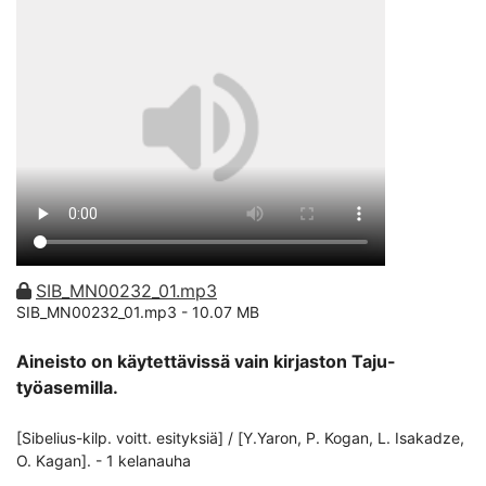
SIB_MN00232_01.mp3
SIB_MN00232_01.mp3 -
10.07 MB
Aineisto on käytettävissä vain kirjaston Taju-
työasemilla.
[Sibelius-kilp. voitt. esityksiä] / [Y.Yaron, P. Kogan, L. Isakadze,
O. Kagan]. - 1 kelanauha