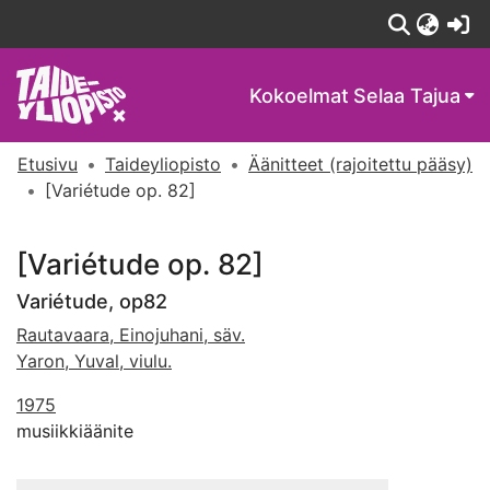
(c
Kokoelmat
Selaa Tajua
Etusivu
Taideyliopisto
Äänitteet (rajoitettu pääsy)
[Variétude op. 82]
[Variétude op. 82]
Variétude, op82
Rautavaara, Einojuhani, säv.
Yaron, Yuval, viulu.
1975
musiikkiäänite