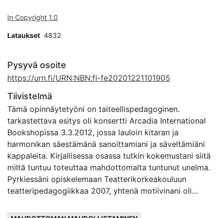
In Copyright 1.0
Lataukset
4832
Pysyvä osoite
https://urn.fi/URN:NBN:fi-fe20201221101905
Tiivistelmä
Tämä opinnäytetyöni on taiteellispedagoginen.
tarkastettava esitys oli konsertti Arcadia International
Bookshopissa 3.3.2012, jossa lauloin kitaran ja
harmonikan säestämänä sanoittamiani ja säveltämiäni
kappaleita. Kirjallisessa osassa tutkin kokemustani siitä
miltä tuntuu toteuttaa mahdottomalta tuntunut unelma.
Pyrkiessäni opiskelemaan Teatterikorkeakouluun
teatteripedagogiikkaa 2007, yhtenä motiivinani oli
vankentaa teoreettista pohjaa pedagogiselle mallille,
Avainsanat
joka hahmottui työskennellessäni Naulakallion