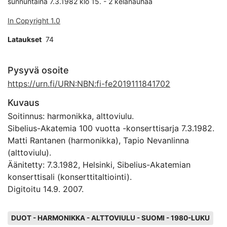
sunnuntaina 7.3.1982 klo 15. - 2 kelanauhaa
In Copyright 1.0
Lataukset
74
Pysyvä osoite
https://urn.fi/URN:NBN:fi-fe2019111841702
Kuvaus
Soitinnus: harmonikka, alttoviulu.
Sibelius-Akatemia 100 vuotta -konserttisarja 7.3.1982.
Matti Rantanen (harmonikka), Tapio Nevanlinna
(alttoviulu).
Äänitetty: 7.3.1982, Helsinki, Sibelius-Akatemian
konserttisali (konserttitaltiointi).
Digitoitu 14.9. 2007.
Avainsanat
DUOT - HARMONIKKA - ALTTOVIULU - SUOMI - 1980-LUKU