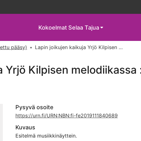
Kokoelmat
Selaa Tajua
tettu pääsy)
Lapin joikujen kaikuja Yrjö Kilpisen melodiikassa : esitelmä
a Yrjö Kilpisen melodiikassa 
Pysyvä osoite
https://urn.fi/URN:NBN:fi-fe2019111840689
Kuvaus
Esitelmä musiikkinäyttein.