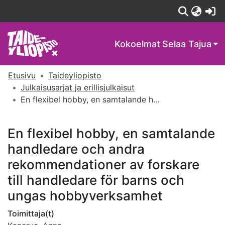
(c
Kokoelmat
Selaa Tajua
Etusivu
Taideyliopisto
Julkaisusarjat ja erillisjulkaisut
En flexibel hobby, en samtalande handledare och andra rekommendationer av forskare till handledare för barns och ungas hobbyverksamhet
En flexibel hobby, en samtalande
handledare och andra
rekommendationer av forskare
till handledare för barns och
ungas hobbyverksamhet
Toimittaja(t)