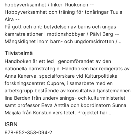
hobbyverksamhet / Inkeri Ruokonen --
Hobbyverksamhet och träning för tonåringar Tuula
Aira --
På gott och ont: betydelsen av barns och ungas
kamratrelationer i motionshobbyer / Päivi Berg --
Mångsidighet inom barn- och ungdomsidrotten /
Nanne-Mari Luukkainen --
Tiivistelmä
Sömn för barn och unga som utövar hobbyverksamhet
Handboken är ett led i genomförandet av den
/ Juulia Paavonen --
nationella barnstrategin. Handboken har redigerats av
Kost som stöder barns och ungas hälsa och
Anna Kanerva, specialforskare vid Kulturpolitiska
välbefinnande / Sari Niinistö & Susanna Raulio --
forskningscentret Cupore, i samarbete med en
Varifrån får man motivation till hobbyverksamhet? /
arbetsgrupp bestående av konsultativa tjänstemannen
Sanna Salminen --
Iina Berden från undervisnings- och kulturministeriet
Hur kan man upprätthålla en högklassig motivation
samt professor Eeva Anttila och koordinatorn Sunna
och en positiv atmosfär genom växelverkan? / Nelli
Maijala från Konstuniversitetet. Projektet har
Hankonen --
administrerats av Konstuniversitetets
Hobbyhandledare har stor betydelse för
ISBN
forskningsinstitut. Projektet har genomförts i
hobbyverksamheten / Tanja Laimi --
978-952-353-094-2
samarbete med Observatoriet för konst- och
Hur stöder man ungas psykiska hälsa i