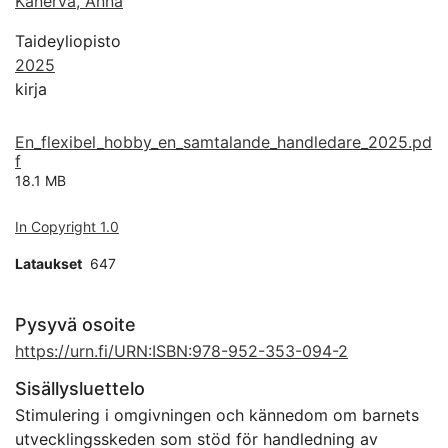
Kanerva, Anna
Taideyliopisto
2025
kirja
En_flexibel_hobby_en_samtalande_handledare_2025.pd
f
18.1 MB
In Copyright 1.0
Lataukset
647
Pysyvä osoite
https://urn.fi/URN:ISBN:978-952-353-094-2
Sisällysluettelo
Stimulering i omgivningen och kännedom om barnets
utvecklingsskeden som stöd för handledning av