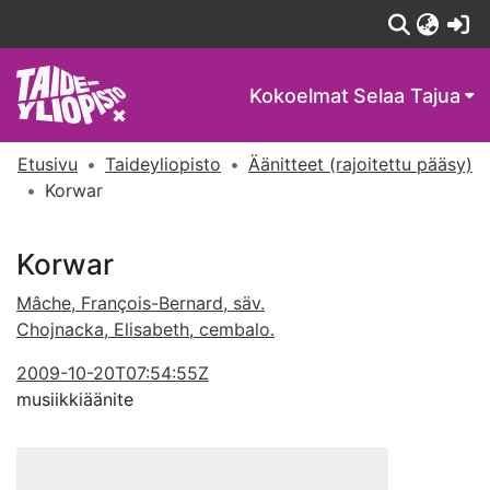
(c
Kokoelmat
Selaa Tajua
Etusivu
Taideyliopisto
Äänitteet (rajoitettu pääsy)
Korwar
Korwar
Mâche, François-Bernard, säv.
Chojnacka, Elisabeth, cembalo.
2009-10-20T07:54:55Z
musiikkiäänite