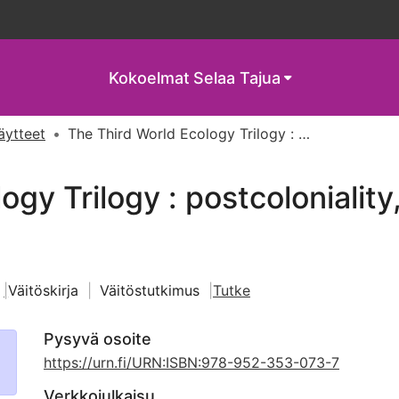
Kokoelmat
Selaa Tajua
näytteet
The Third World Ecology Trilogy : postcoloniality, embodiment and ecology
ogy Trilogy : postcoloniali
Väitöskirja
|
Väitöstutkimus
Tutke
Pysyvä osoite
https://urn.fi/URN:ISBN:978-952-353-073-7
Verkkojulkaisu