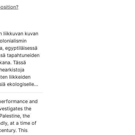
osition?
n liikkuvan kuvan
kolonialismin
sa, egyptiläisessä
issä tapahtuneiden
ikana. Tässä
hearkistoja
ten liikkeiden
iä ekologiselle
ellaan Khalilin
hollisen
 performance and
nvestigates the
äsitellään kutakin
Palestine, the
Series -sarjasta:
dly, at a time of
estiinassa
century. This
ikkalaisista