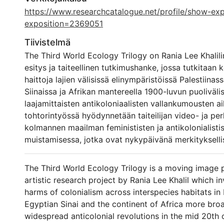
https://www.researchcatalogue.net/profile/show-exp
exposition=2369051
Tiivistelmä
The Third World Ecology Trilogy on Rania Lee Khalili
esitys ja taiteellinen tutkimushanke, jossa tutkitaan 
haittoja lajien välisissä elinympäristöissä Palestiinas
Siinaissa ja Afrikan mantereella 1900-luvun puoliväl
laajamittaisten antikoloniaalisten vallankumousten a
tohtorintyössä hyödynnetään taiteilijan video- ja per
kolmannen maailman feminististen ja antikolonialistis
muistamisessa, jotka ovat nykypäivänä merkityksellis
ajattelulle ja taiteelliselle tutkimukselle. Siinä hahmot
käyttämän tämän tutkimuksen kannalta keskeisen ke
The Third World Ecology Trilogy is a moving image
kuvantekomenetelmän kehittämistä.
artistic research project by Rania Lee Khalil which i
Trilogiaan liittyy kolme julkaistua artikkelia, joissa k
harms of colonialism across interspecies habitats in 
osiota erikseen. Trilogia koostuu Palestinian Wildlife 
Egyptian Sinai and the continent of Africa more broa
kokeellinen videoperformanssi, jossa keskitytään Pal
widespread anticolonial revolutions in the mid 20th 
sijaitsevasta televisiolaitteesta kuvattuihin kuviin afr