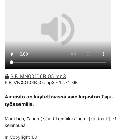
SIB_MN00106B_05.mp3
SIB_MN00106B_05.mp3 -
12.74 MB
Aineisto on käytettävissä vain kirjaston Taju-
työasemilla.
Marttinen, Tauno ( säv. ) Lemminkäinen : [kantaatti]. -1
kelanauha
In Copyright 1.0