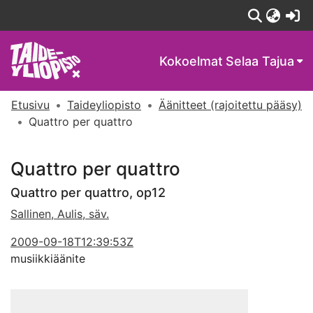
(c
Kokoelmat
Selaa Tajua
Etusivu
Taideyliopisto
Äänitteet (rajoitettu pääsy)
Quattro per quattro
Quattro per quattro
Quattro per quattro, op12
Sallinen, Aulis, säv.
2009-09-18T12:39:53Z
musiikkiäänite