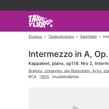
Etusivu
Taideyliopisto
Äänitteet
Int
Intermezzo in A, Op.
Kappaleet, piano, op118. Nro 2, Inter
Brahms, Johannes, säv.
Rubinstein, Artur, pi
RCA
1955
musiikkiäänite