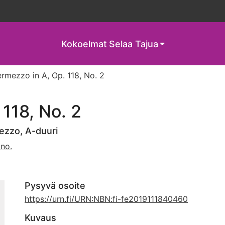
Kokoelmat
Selaa Tajua
ermezzo in A, Op. 118, No. 2
 118, No. 2
mezzo, A-duuri
ano.
Pysyvä osoite
https://urn.fi/URN:NBN:fi-fe2019111840460
Kuvaus