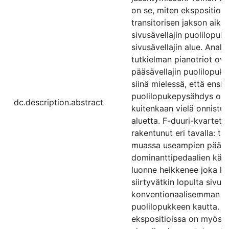
on se, miten ekspositioiss
transitorisen jakson aikan
sivusävellajin puolilopuk
sivusävellajin alue. Analy
tutkielman pianotriot ova
pääsävellajin puolilopuk
siinä mielessä, että ens
puolilopukepysähdys on v
dc.description.abstract
kuitenkaan vielä onnistu
aluetta. F-duuri-kvartett
rakentunut eri tavalla: 
muassa useampien pääsäv
dominanttipedaalien käyt
luonne heikkenee joka ker
siirtyvätkin lopulta sivusä
konventionaalisemman siv
puolilopukkeen kautta. Yh
ekspositioissa on myös se