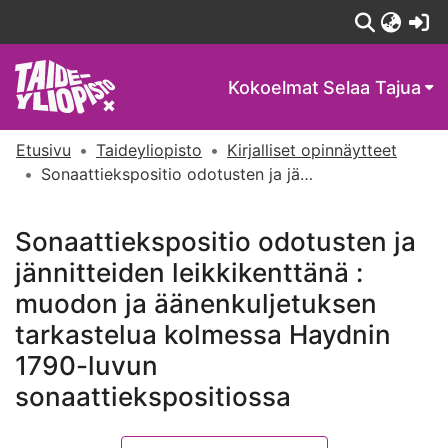
(c
Kokoelmat
Selaa Tajua
Etusivu
Taideyliopisto
Kirjalliset opinnäytteet
Sonaattiekspositio odotusten ja jännitteiden leikkikenttänä : muodon ja äänenkuljetuksen tarkastelua kolmessa Haydnin 1790-luvun sonaattiekspositiossa
Sonaattiekspositio odotusten ja
jännitteiden leikkikenttänä :
muodon ja äänenkuljetuksen
tarkastelua kolmessa Haydnin
1790-luvun
sonaattiekspositiossa