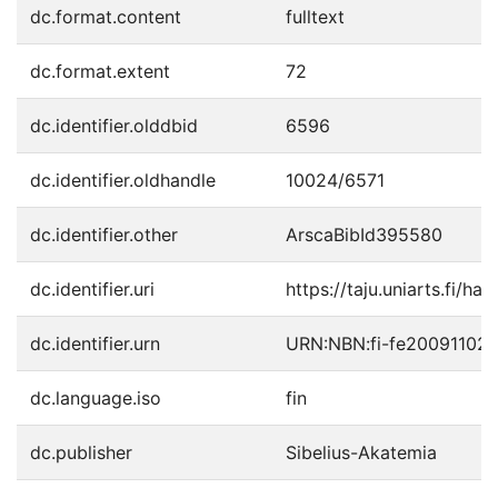
dc.format.content
fulltext
dc.format.extent
72
dc.identifier.olddbid
6596
dc.identifier.oldhandle
10024/6571
dc.identifier.other
ArscaBibId395580
dc.identifier.uri
https://taju.uniarts.fi/ha
dc.identifier.urn
URN:NBN:fi-fe20091102
dc.language.iso
fin
dc.publisher
Sibelius-Akatemia