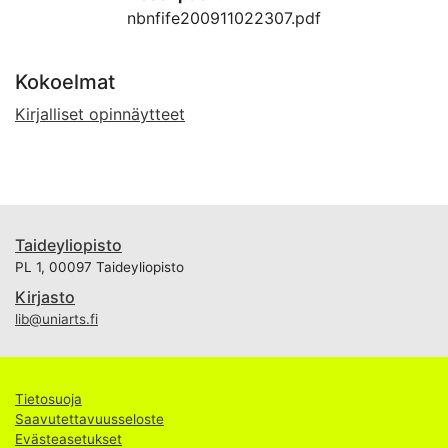
nbnfife200911022307.pdf
Kokoelmat
Kirjalliset opinnäytteet
Taideyliopisto
PL 1, 00097 Taideyliopisto
Kirjasto
lib@uniarts.fi
Tietosuoja
Saavutettavuusseloste
Evästeasetukset