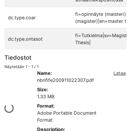
fi=opinnäyte (maisteri)|
dc.type.coar
(magister)|en=master the
fi=Tutkielma|sv=Magiste
dc.type.ontasot
Thesis|
Tiedostot
Näytetään
1 - 1 / 1
Name:
Lataa
nbnfife200911022307.pdf
Size:
1.33 MB
Format:
Ladataan...
Adobe Portable Document
Format
Description: