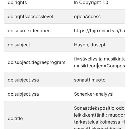
dc.rights
In Copyright 1.0
dc.rights.accesslevel
openAccess
dc.source.identifier
https://taju.uniarts.fi/h
dc.subject
Haydn, Joseph.
fi=sävellys ja musiikint
dc.subject.degreeprogram
musikteori|en=Compositi
dc.subject.ysa
sonaattimuoto
dc.subject.ysa
Schenker-analyysi
Sonaattiekspositio odotus
leikkikenttänä : muodon 
dc.title
tarkastelua kolmessa Ha
sonaattiekspositiossa