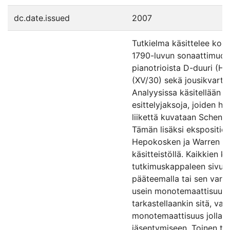
dc.date.issued
2007
Tutkielma käsittelee ko
1790-luvun sonaattimuot
pianotrioista D-duuri (Ho
(XV/30) sekä jousikvartet
Analyysissa käsitellään os
esittelyjaksoja, joiden ha
liikettä kuvataan Schenke
Tämän lisäksi ekspositioi
Hepokosken ja Warren Da
käsitteistöllä. Kaikkien 
tutkimuskappaleen sivu
pääteemalla tai sen varia
usein monotemaattisuude
tarkastellaankin sitä, va
monotemaattisuus jollai
jäsentymiseen. Toinen tä