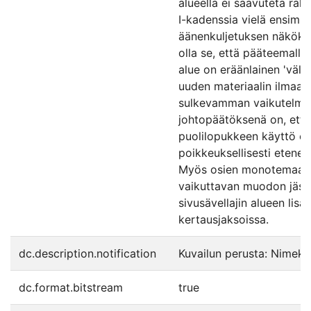
alueella ei saavuteta rake
I-kadenssia vielä ensimmä
äänenkuljetuksen näkökul
olla se, että pääteemalla
alue on eräänlainen 'väliet
uuden materiaalin ilmaa
sulkevamman vaikutelman
johtopäätöksenä on, että
puolilopukkeen käyttö on 
poikkeuksellisesti etenev
Myös osien monotemaatti
vaikuttavan muodon jäse
sivusävellajin alueen lis
kertausjaksoissa.
dc.description.notification
Kuvailun perusta: Nimeke 
dc.format.bitstream
true