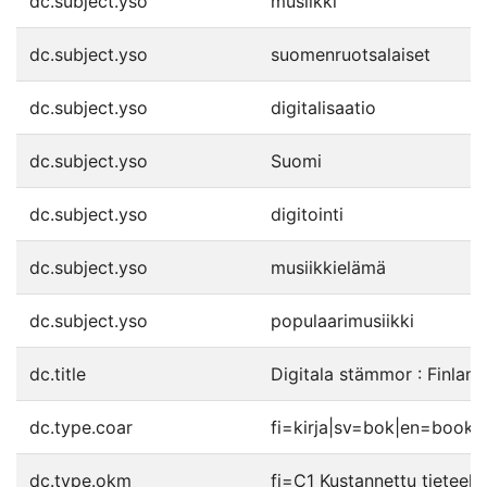
dc.subject.yso
musiikki
dc.subject.yso
suomenruotsalaiset
dc.subject.yso
digitalisaatio
dc.subject.yso
Suomi
dc.subject.yso
digitointi
dc.subject.yso
musiikkielämä
dc.subject.yso
populaarimusiikki
dc.title
Digitala stämmor : Finland
dc.type.coar
fi=kirja|sv=bok|en=book|
dc.type.okm
fi=C1 Kustannettu tieteell