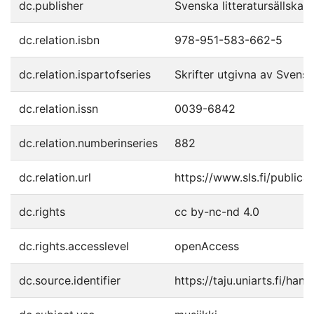
dc.publisher
Svenska litteratursällskape
dc.relation.isbn
978-951-583-662-5
dc.relation.ispartofseries
Skrifter utgivna av Svenska
dc.relation.issn
0039-6842
dc.relation.numberinseries
882
dc.relation.url
https://www.sls.fi/publica
dc.rights
cc by-nc-nd 4.0
dc.rights.accesslevel
openAccess
dc.source.identifier
https://taju.uniarts.fi/ha