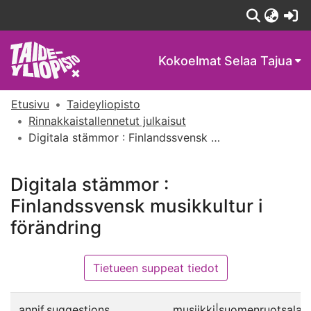
(c
Kokoelmat
Selaa Tajua
Etusivu
Taideyliopisto
Rinnakkaistallennetut julkaisut
Digitala stämmor : Finlandssvensk musikkultur i förändring
Digitala stämmor :
Finlandssvensk musikkultur i
förändring
Tietueen suppeat tiedot
annif.suggestions
musiikki|suomenruotsalaise