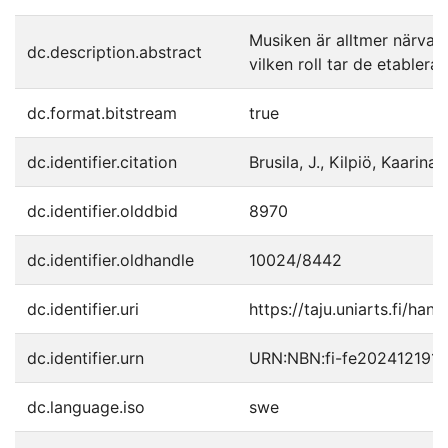
Musiken är alltmer närvar
dc.description.abstract
vilken roll tar de etabler
dc.format.bitstream
true
dc.identifier.citation
Brusila, J., Kilpiö, Kaari
dc.identifier.olddbid
8970
dc.identifier.oldhandle
10024/8442
dc.identifier.uri
https://taju.uniarts.fi/hand
dc.identifier.urn
URN:NBN:fi-fe202412191
dc.language.iso
swe