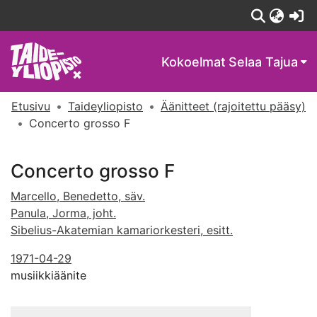
(c
Kokoelmat
Selaa Tajua
Etusivu
Taideyliopisto
Äänitteet (rajoitettu pääsy)
Concerto grosso F
Concerto grosso F
Marcello, Benedetto, säv.
Panula, Jorma, joht.
Sibelius-Akatemian kamariorkesteri, esitt.
1971-04-29
musiikkiäänite