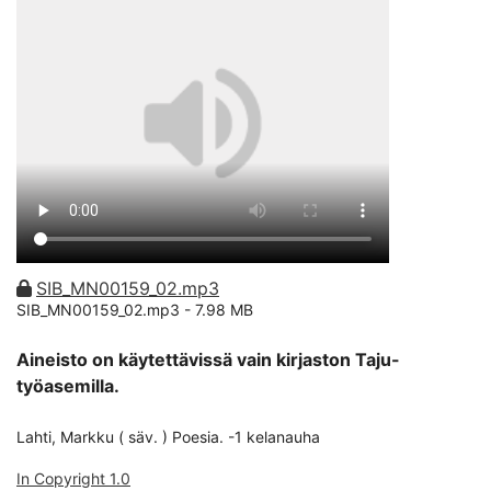
SIB_MN00159_02.mp3
SIB_MN00159_02.mp3 -
7.98 MB
Aineisto on käytettävissä vain kirjaston Taju-
työasemilla.
Lahti, Markku ( säv. ) Poesia. -1 kelanauha
In Copyright 1.0