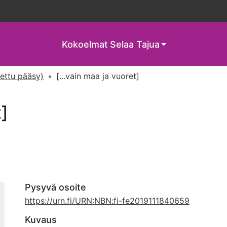
Kokoelmat
Selaa Tajua
tettu pääsy)
[...vain maa ja vuoret]
t]
Pysyvä osoite
https://urn.fi/URN:NBN:fi-fe2019111840659
Kuvaus