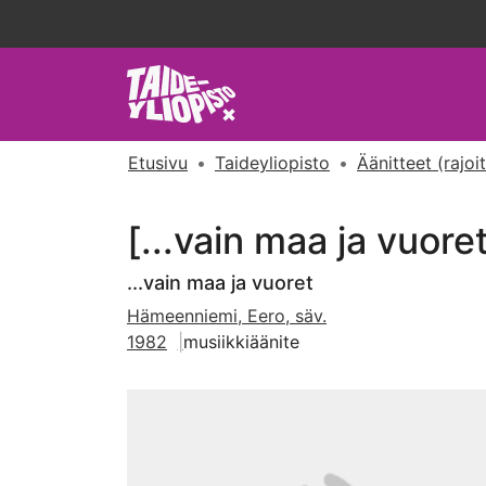
Etusivu
Taideyliopisto
Äänitteet (rajoi
[...vain maa ja vuore
...vain maa ja vuoret
Hämeenniemi, Eero, säv.
1982
musiikkiäänite