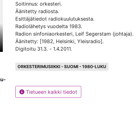
Soitinnus: orkesteri.
Äänitetty radiosta.
Esittäjätiedot radiokuulutuksesta.
Radiolähetys vuodelta 1983.
Radion sinfoniaorkesteri, Leif Segerstam (johtaja).
Äänitetty: [1982, Helsinki, Yleisradio].
Digitoitu 31.3. - 1.4.2011.
Avainsanat
ORKESTERIMUSIIKKI - SUOMI - 1980-LUKU
ju-
Tietueen kaikki tiedot