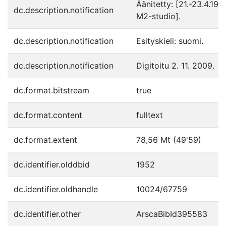
Äänitetty: [21.-23.4.1981
dc.description.notification
M2-studio].
dc.description.notification
Esityskieli: suomi.
dc.description.notification
Digitoitu 2. 11. 2009.
dc.format.bitstream
true
dc.format.content
fulltext
dc.format.extent
78,56 Mt (49'59)
dc.identifier.olddbid
1952
dc.identifier.oldhandle
10024/67759
dc.identifier.other
ArscaBibId395583