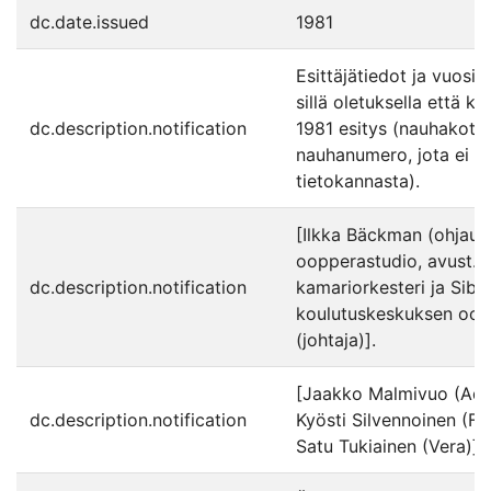
dc.date.issued
1981
Esittäjätiedot ja vuosil
sillä oletuksella että k
dc.description.notification
1981 esitys (nauhakote
nauhanumero, jota ei k
tietokannasta).
[Ilkka Bäckman (ohjaus
oopperastudio, avust. 
dc.description.notification
kamariorkesteri ja Sibe
koulutuskeskuksen oopp
(johtaja)].
[Jaakko Malmivuo (Adalb
dc.description.notification
Kyösti Silvennoinen (Flo
Satu Tukiainen (Vera)].