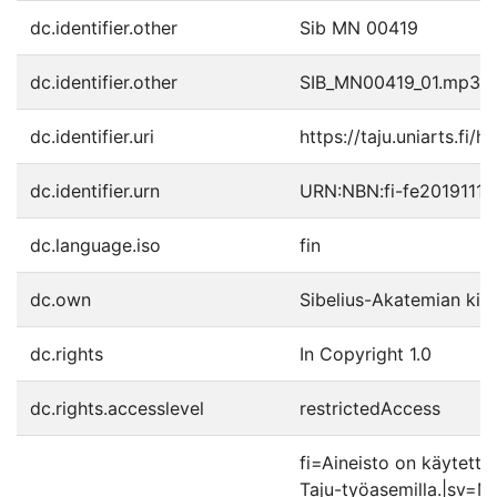
dc.identifier.other
Sib MN 00419
dc.identifier.other
SIB_MN00419_01.mp3
dc.identifier.uri
https://taju.uniarts.fi/
dc.identifier.urn
URN:NBN:fi-fe2019111
dc.language.iso
fin
dc.own
Sibelius-Akatemian kirj
dc.rights
In Copyright 1.0
dc.rights.accesslevel
restrictedAccess
fi=Aineisto on käytettäv
Taju-työasemilla.|sv=Mat