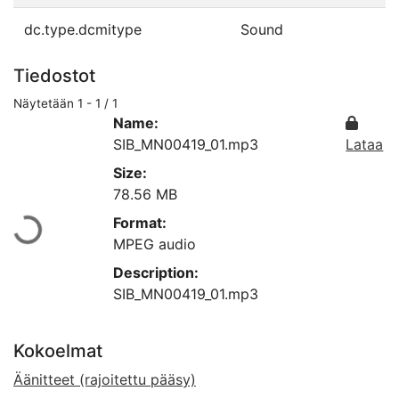
dc.type.dcmitype
Sound
Tiedostot
Näytetään
1 - 1 / 1
Name:
SIB_MN00419_01.mp3
Lataa
Size:
78.56 MB
Ladataan...
Format:
MPEG audio
Description:
SIB_MN00419_01.mp3
Kokoelmat
Äänitteet (rajoitettu pääsy)