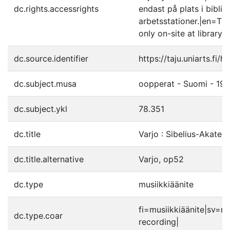
dc.rights.accessrights
endast på plats i biblio
arbetsstationer.|en=The
only on-site at library'
dc.source.identifier
https://taju.uniarts.fi
dc.subject.musa
oopperat - Suomi - 195
dc.subject.ykl
78.351
dc.title
Varjo : Sibelius-Akatem
dc.title.alternative
Varjo, op52
dc.type
musiikkiäänite
fi=musiikkiäänite|sv=m
dc.type.coar
recording|