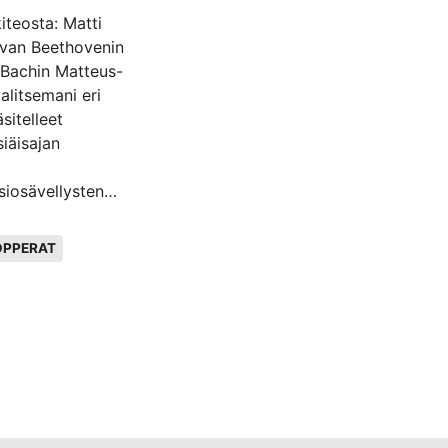
iteosta: Matti
 van Beethovenin
 Bachin Matteus-
litsemani eri
sitelleet
iäisajan
siosävellysten
eoksen ja Jeesuksen
än.
PPERAT
aiempaa
auden Aterian
uottimateriaali on
 Jeesuksen
issa on omat
isuuntaukset ovat
a Jeesuksen