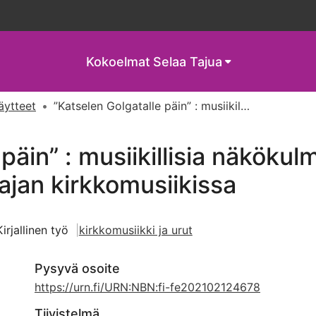
Kokoelmat
Selaa Tajua
näytteet
”Katselen Golgatalle päin” : musiikillisia näkökulmia Jeesuksen 48 solistirooliin pääsiäisajan kirkkomusiikissa
 päin” : musiikillisia näköku
isajan kirkkomusiikissa
Kirjallinen työ
kirkkomusiikki ja urut
Pysyvä osoite
https://urn.fi/URN:NBN:fi-fe202102124678
Tiivistelmä