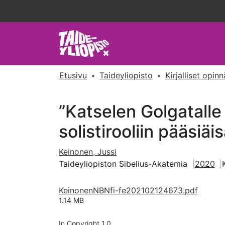
Etusivu
Taideyliopisto
Kirjalliset opin
”Katselen Golgatalle
solistirooliin pääsiä
Keinonen, Jussi
Taideyliopiston Sibelius-Akatemia
2020
KeinonenNBNfi-fe202102124673.pdf
1.14 MB
In Copyright 1.0