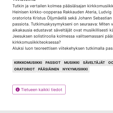
Tutkin ja vertailen kolmea pääsiäisajan kirkkomusiikk
Heinisen kirkko-oopperaa Rakkauden Ateria, Ludvig
oratoriota Kristus Öljymäellä sekä Johann Sebastian
passiota. Tutkimuskysymykseni on seuraava: Miten va
aikakausia edustavat säveltäjät ovat musiikillisesti kä
Jeesuksen solistiroolia kolmessa valitsemassani pääs
kirkkomusiikkiteoksessa?
Aluksi luon teoreettisen viitekehyksen tutkimalla pas
historiaa. Sen jälkeen esittelen jokaisen tutkimani t
Avainsanat
solistiroolin erikseen. Lopuksi vertailen niitä keskenä
KIRKKOMUSIIKKI
PASSIOT
MUSIIKKI
SÄVELTÄJÄT
OO
Lähdemateriaalina olen hyödyntänyt artikkeleita ja 
ORATORIOT
PÄÄSIÄINEN
NYKYMUSIIKKI
tutkimuskirjallisuutta. Lisäksi olen haastatellut Rakk
säveltäjää Matti Heinistä. Kaikkien kolmen teoksen n
ollut tärkeänä lähteenä.
Tietueen kaikki tiedot
Tutkimustulokset osoittavat, että tutkimieni teosten
solistirooleista löytyy yhtäläisyyksiä. Kaikissa teoks
erityispiirteensä, jotka säveltäjä ja ajan musiikkityyl
muodostaneet. Tutkimus voi tuoda uusia näkökulmi