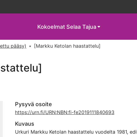
Kokoelmat
Selaa Tajua
tettu pääsy)
[Markku Ketolan haastattelu]
stattelu]
Pysyvä osoite
https://urn.fi/URN:NBN:fi-fe2019111840693
Kuvaus
Urkuri Markku Ketolan haastattelu vuodelta 1981, ed