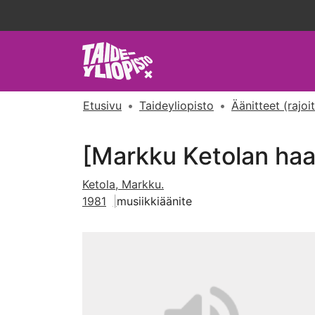
Etusivu
Taideyliopisto
Äänitteet (rajoi
[Markku Ketolan haa
Ketola, Markku.
1981
musiikkiäänite