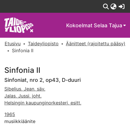
(c
Kokoelmat
Selaa Tajua
Etusivu
Taideyliopisto
Äänitteet (rajoitettu pääsy)
Sinfonia II
Sinfonia II
Sinfoniat, nro 2, op43, D-duuri
Sibelius, Jean, säv.
Jalas, Jussi, joht.
Helsingin kaupunginorkesteri, esitt.
1965
musiikkiäänite