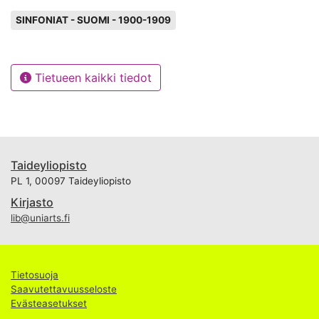
Avainsanat
SINFONIAT - SUOMI - 1900-1909
Tietueen kaikki tiedot
Taideyliopisto
PL 1, 00097 Taideyliopisto
Kirjasto
lib@uniarts.fi
Tietosuoja
Saavutettavuusseloste
Evästeasetukset